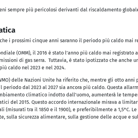
nomeni sempre più pericolosi derivanti dal riscaldamento global
atica
he i prossimi cinque anni saranno il periodo più caldo mai re
iale (OMM), il 2016 è stato l’anno più caldo mai registrato a
missioni di gas serra. Tuttavia, è stato ipotizzato che anche 
più caldo nel 2023 e nel 2024.
 delle Nazioni Unite ha riferito che, mentre gli otto anni più
il periodo dal 2023 al 2027 sia ancora più caldo. Questa allar
mbiamento climatico indotto dall’uomo, aumenterà le temperat
tici del 2015. Questo accordo internazionale mirava a limitar
iali (misurati tra il 1850 e il 1900), e preferibilmente a 1,5°C
e, sulla sicurezza alimentare, sulla gestione delle acque e su