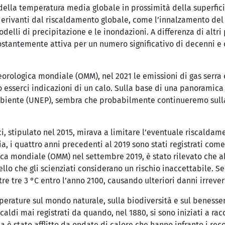
la temperatura media globale in prossimità della superficie te
erivanti dal riscaldamento globale, come l’innalzamento del l
delli di precipitazione e le inondazioni. A differenza di altri
ostantemente attiva per un numero significativo di decenni e 
orologica mondiale (OMM), nel 2021 le emissioni di gas serra
 esserci indicazioni di un calo. Sulla base di una panoramica
biente (UNEP), sembra che probabilmente continueremo sulla
, stipulato nel 2015, mirava a limitare l’eventuale riscaldamen
ia, i quattro anni precedenti al 2019 sono stati registrati come
a mondiale (OMM) nel settembre 2019, è stato rilevato che abb
o che gli scienziati considerano un rischio inaccettabile. Se n
 tre 3 °C entro l’anno 2100, causando ulteriori danni irrevers
mperature sul mondo naturale, sulla biodiversità e sul benes
iù caldi mai registrati da quando, nel 1880, si sono iniziati a r
eta è stato afflitto da ondate di calore che hanno infranto i rec