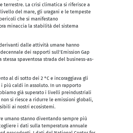
rrestre. La crisi climatica si riferisce a
ivello del mare, gli uragani e le tempeste
 pericoli che si manifestano
ora minaccia la stabilità del sistema
 derivanti dalle attività umane hanno
 decennale dei rapporti sull’Emission Gap
 stessa spaventosa strada del business-as-
to al di sotto dei 2 °C e incoraggiava gli
 i più caldi in assoluto. In un rapporto
iamo già superato i livelli preindustriali
on si riesce a ridurre le emissioni globali,
ibili ai nostri ecosistemi.
sere umano stanno diventando sempre più
accogliere i dati sulla temperatura annuale
ord precedenti. I dati del National Center for