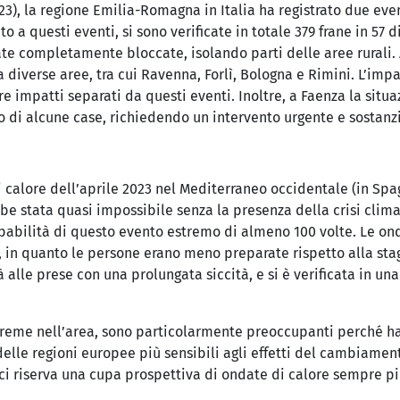
2023), la regione Emilia-Romagna in Italia ha registrato due eve
ito a questi eventi, si sono verificate in totale 379 frane in 5
tate completamente bloccate, isolando parti delle aree rurali. 
 diverse aree, tra cui Ravenna, Forlì, Bologna e Rimini. L’im
e impatti separati da questi eventi. Inoltre, a Faenza la situaz
o di alcune case, richiedendo un intervento urgente e sostanzi
di calore dell’aprile 2023 nel Mediterraneo occidentale (in Spa
be stata quasi impossibile senza la presenza della crisi climat
abilità di questo evento estremo di almeno 100 volte. Le ond
in quanto le persone erano meno preparate rispetto alla stagi
à alle prese con una prolungata siccità, e si è verificata in una
reme nell’area, sono particolarmente preoccupanti perché ha
delle regioni europee più sensibili agli effetti del cambiamen
o ci riserva una cupa prospettiva di ondate di calore sempre pi