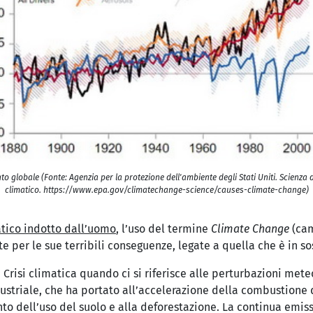
nto globale (Fonte: Agenzia per la protezione dell'ambiente degli Stati Uniti. Scien
climatico. https://www.epa.gov/climatechange-science/causes-climate-change)
tico indotto dall’uomo
, l’uso del termine
Climate Change
(cam
te per le sue terribili conseguenze, legate a quella che è in s
ne Crisi climatica quando ci si riferisce alle perturbazioni m
ndustriale, che ha portato all’accelerazione della combustione 
nto dell’uso del suolo e alla deforestazione. La continua emis