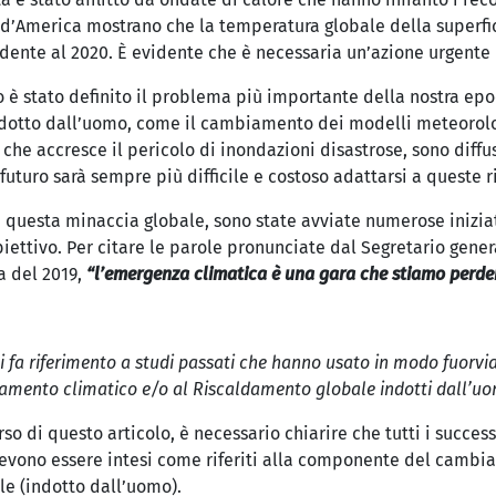
 d’America mostrano che la temperatura globale della superfic
dente al 2020. È evidente che è necessaria un’azione urgente p
è stato definito il problema più importante della nostra epoca
otto dall’uomo, come il cambiamento dei modelli meteorolog
che accresce il pericolo di inondazioni disastrose, sono diffu
turo sarà sempre più difficile e costoso adattarsi a queste r
 questa minaccia globale, sono state avviate numerose iniziat
ettivo. Per citare le parole pronunciate dal Segretario gener
a del 2019,
“l’emergenza climatica è una gara che stiamo perd
 si fa riferimento a studi passati che hanno usato in modo fuor
iamento climatico e/o al Riscaldamento globale indotti dall’u
rso di questo articolo, è necessario chiarire che tutti i succ
devono essere intesi come riferiti alla componente del cambi
e (indotto dall’uomo).