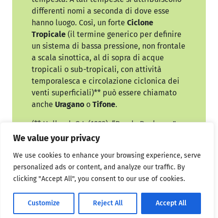
differenti nomi a seconda di dove esse
hanno luogo. Così, un forte
Ciclone
Tropicale
(il termine generico per definire
un sistema di bassa pressione, non frontale
a scala sinottica, al di sopra di acque
tropicali o sub-tropicali, con attività
temporalesca e circolazione ciclonica dei
venti superficiali)** può essere chiamato
anche
Uragano
o
Tifone
.
(** Holland, G.J. (1993): “Ready Reckoner” –
Chapter 9, Global Guide to Tropical Cyclone
We value your privacy
Forecasting, WMO/TC-No. 560, Report No.
We use cookies to enhance your browsing experience, serve
TCP-31, World Meteorological Organization;
personalized ads or content, and analyze our traffic. By
Geneva, Switzerland
clicking "Accept All", you consent to our use of cookies.
“Ciclone tropicale” (Oceano Indiano
sud-occidentale).
Customize
Reject All
Accept All
“Forte ciclone tropicale” (Oceano