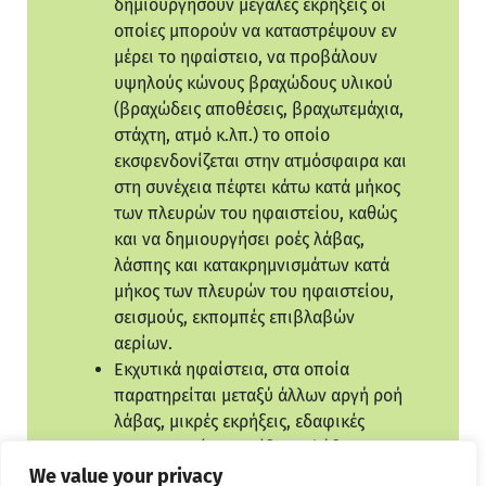
δημιουργήσουν μεγάλες εκρήξεις οι
οποίες μπορούν να καταστρέψουν εν
μέρει το ηφαίστειο, να προβάλουν
υψηλούς κώνους βραχώδους υλικού
(βραχώδεις αποθέσεις, βραχωτεμάχια,
στάχτη, ατμό κ.λπ.) το οποίο
εκσφενδονίζεται στην ατμόσφαιρα και
στη συνέχεια πέφτει κάτω κατά μήκος
των πλευρών του ηφαιστείου, καθώς
και να δημιουργήσει ροές λάβας,
λάσπης και κατακρημνισμάτων κατά
μήκος των πλευρών του ηφαιστείου,
σεισμούς, εκπομπές επιβλαβών
αερίων.
Εκχυτικά ηφαίστεια, στα οποία
παρατηρείται μεταξύ άλλων αργή ροή
λάβας, μικρές εκρήξεις, εδαφικές
παραμορφώσεις, πίδακες λάβας,
εκπομπές αερίων και ατμών.
We value your privacy